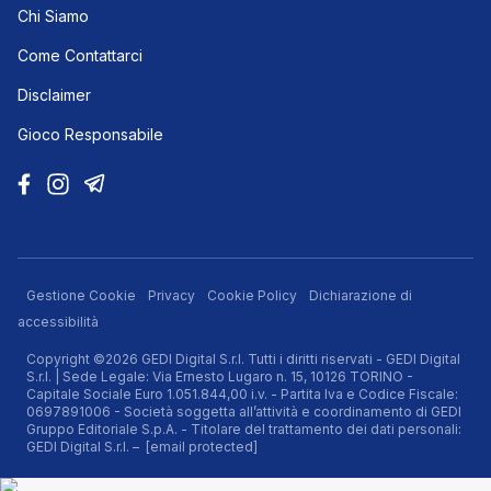
Chi Siamo
Come Contattarci
Disclaimer
Gioco Responsabile
Gestione Cookie
Privacy
Cookie Policy
Dichiarazione di
accessibilità
Copyright ©2026 GEDI Digital S.r.l. Tutti i diritti riservati - GEDI Digital
S.r.l. | Sede Legale: Via Ernesto Lugaro n. 15, 10126 TORINO -
Capitale Sociale Euro 1.051.844,00 i.v. - Partita Iva e Codice Fiscale:
0697891006 - Società soggetta all’attività e coordinamento di GEDI
Gruppo Editoriale S.p.A. - Titolare del trattamento dei dati personali:
GEDI Digital S.r.l. –
[email protected]