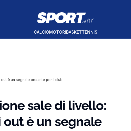
CALCIO
MOTORI
BASKET
TENNIS
ni out è un segnale pesante per il club
one sale di livello:
i out è un segnale