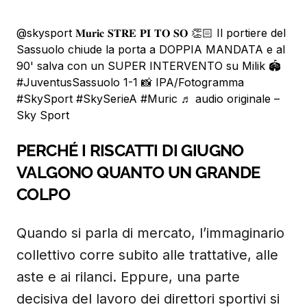
@skysport
𝐌𝐮𝐫𝐢𝐜 𝐒𝐓𝐑𝐄 𝐏𝐈 𝐓𝐎 𝐒𝐎 👏🏻 Il portiere del
Sassuolo chiude la porta a DOPPIA MANDATA e al
90' salva con un SUPER INTERVENTO su Milik 🏟️
#JuventusSassuolo
1-1 📸 IPA/Fotogramma
#SkySport
#SkySerieA
#Muric
♬ audio originale –
Sky Sport
PERCHÉ I RISCATTI DI GIUGNO
VALGONO QUANTO UN GRANDE
COLPO
Quando si parla di mercato, l’immaginario
collettivo corre subito alle trattative, alle
aste e ai rilanci. Eppure, una parte
decisiva del lavoro dei direttori sportivi si