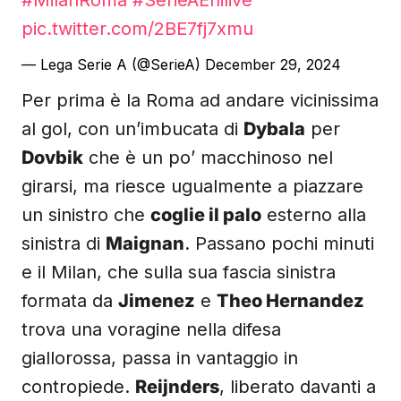
#MilanRoma
#SerieAEnilive
pic.twitter.com/2BE7fj7xmu
— Lega Serie A (@SerieA)
December 29, 2024
Per prima è la Roma ad andare vicinissima
al gol, con un’imbucata di
Dybala
per
Dovbik
che è un po’ macchinoso nel
girarsi, ma riesce ugualmente a piazzare
un sinistro che
coglie il palo
esterno alla
sinistra di
Maignan
. Passano pochi minuti
e il Milan, che sulla sua fascia sinistra
formata da
Jimenez
e
Theo Hernandez
trova una voragine nella difesa
giallorossa, passa in vantaggio in
contropiede.
Reijnders
, liberato davanti a