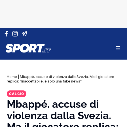
Vai al contenuto
Home
|
Mbappé. accuse di violenza dalla Svezia. Ma il giocatore
replica: “Inaccettabile, è solo una fake news”
CALCIO
Mbappé. accuse di
violenza dalla Svezia.
Ma il giocatore replica: