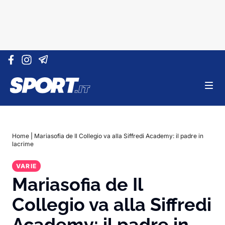
Vai al contenuto
Home
|
Mariasofia de Il Collegio va alla Siffredi Academy: il padre in
lacrime
VARIE
Mariasofia de Il
Collegio va alla Siffredi
Academy: il padre in