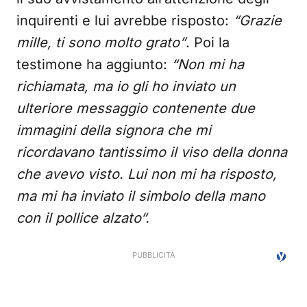
inquirenti e lui avrebbe risposto:
“Grazie
mille, ti sono molto grato”
. Poi la
testimone ha aggiunto:
“Non mi ha
richiamata, ma io gli ho inviato un
ulteriore messaggio contenente due
immagini della signora che mi
ricordavano tantissimo il viso della donna
che avevo visto. Lui non mi ha risposto,
ma mi ha inviato il simbolo della mano
con il pollice alzato“.