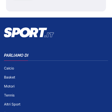
PARLIAMO DI
Calcio
Basket
Motori
Tennis
Altri Sport