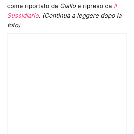
come riportato da
Giallo
e ripreso da
Il
Sussidiario
.
(Continua a leggere dopo la
foto)