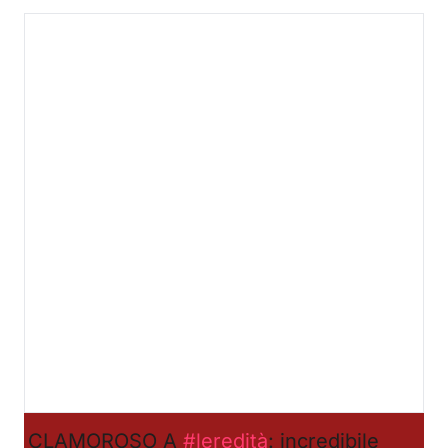
CLAMOROSO A
#leredità
: incredibile