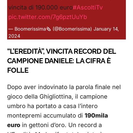
vincita di 190.000 euro
#AscoltiTv
pic.twitter.com/7g6pztUuYb
— Boomerissima🗞️ (@Boomerissima)
January 14,
2024
“L’EREDITÀ”, VINCITA RECORD DEL
CAMPIONE DANIELE: LA CIFRA È
FOLLE
Dopo aver indovinato la parola finale nel
gioco della Ghigliottina, il campione
umbro ha portato a casa l’intero
montepremi accumulato di
190mila
euro
in gettoni d’oro. Un record a