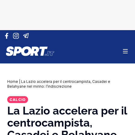
Vai al contenuto
Home
|
La Lazio accelera per il centrocampista, Casadei e
Belahyane nel mirino: l’indiscrezione
CALCIO
La Lazio accelera per il
centrocampista,
Casadei e Belahyane