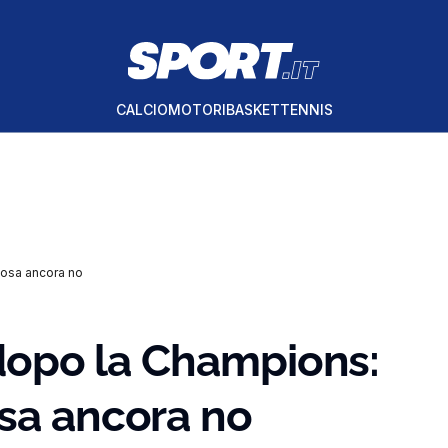
CALCIO
MOTORI
BASKET
TENNIS
cosa ancora no
i dopo la Champions:
osa ancora no