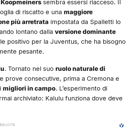
 Koopmeiners
sembra essersi riacceso. Il
glia di riscatto e una
maggiore
one più arretrata
impostata da Spalletti lo
stando lontano dalla
versione dominante
e positivo per la Juventus, che ha bisogno
ente pesante.
lu
. Tornato nel suo
ruolo naturale di
time prove consecutive, prima a Cremona e
i
migliori in campo
. L’esperimento di
mai archiviato: Kalulu funziona dove deve