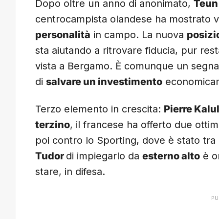
Dopo oltre un anno di anonimato,
Teun
centrocampista olandese ha mostrato vo
personalità
in campo. La nuova
posizi
sta aiutando a ritrovare fiducia, pur re
vista a Bergamo. È comunque un segnal
di
salvare un investimento
economicam
Terzo elemento in crescita:
Pierre Kalu
terzino
, il francese ha offerto due ot
poi contro lo Sporting, dove è stato tra 
Tudor
di impiegarlo da
esterno alto
è or
stare, in difesa.