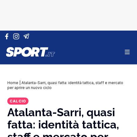
Vai al contenuto
Home
|
Atalanta-Sarri, quasi fatta: identità tattica, staff e mercato
per aprire un nuovo ciclo
CALCIO
Atalanta-Sarri, quasi
fatta: identità tattica,
staff e mercato per