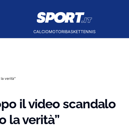
CALCIO
MOTORI
BASKET
TENNIS
la verità”
po il video scandalo
o la verità”