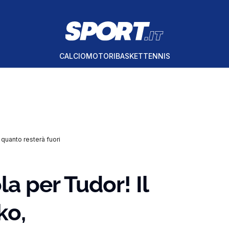
CALCIO
MOTORI
BASKET
TENNIS
 quanto resterà fuori
a per Tudor! Il
ko,