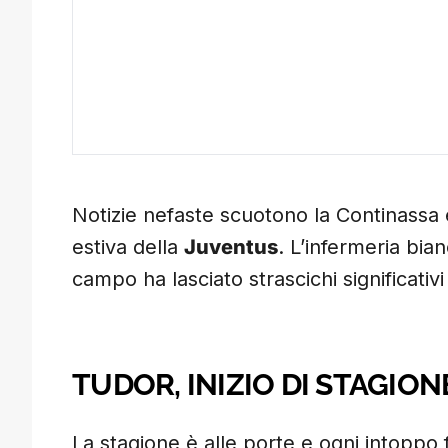
Notizie nefaste scuotono la Continassa
estiva della
Juventus
. L’infermeria bia
campo ha lasciato strascichi significativi
TUDOR, INIZIO DI STAGION
La stagione è alle porte e ogni intoppo f