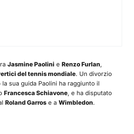
tra
Jasmine Paolini
e
Renzo Furlan
,
ertici del tennis mondiale
. Un divorzio
a sua guida Paolini ha raggiunto il
do
Francesca Schiavone
, e ha disputato
al
Roland Garros
e a
Wimbledon
.