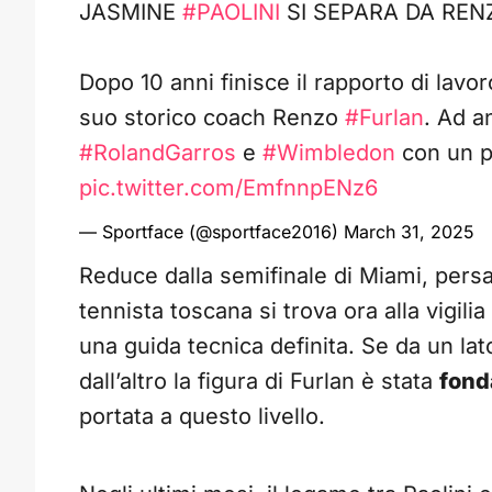
JASMINE
#PAOLINI
SI SEPARA DA RE
Dopo 10 anni finisce il rapporto di lavoro
suo storico coach Renzo
#Furlan
. Ad an
#RolandGarros
e
#Wimbledon
con un p
pic.twitter.com/EmfnnpENz6
— Sportface (@sportface2016)
March 31, 2025
Reduce dalla semifinale di Miami, pers
tennista toscana si trova ora alla vigili
una guida tecnica definita. Se da un lat
dall’altro la figura di Furlan è stata
fond
portata a questo livello.