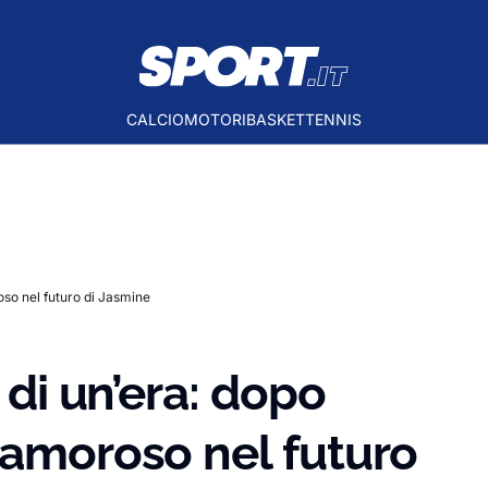
CALCIO
MOTORI
BASKET
TENNIS
oso nel futuro di Jasmine
 di un’era: dopo
lamoroso nel futuro