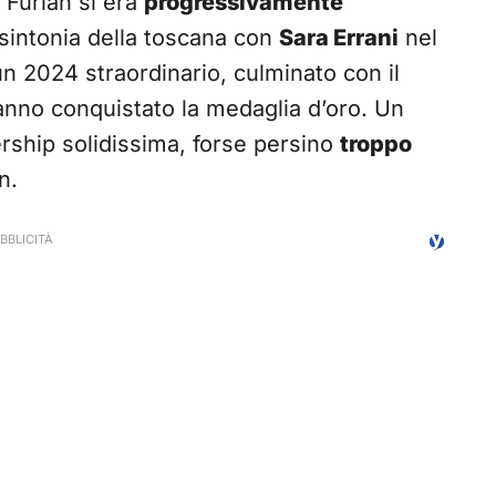
e Furlan si era
progressivamente
e sintonia della toscana con
Sara Errani
nel
n 2024 straordinario, culminato con il
anno conquistato la medaglia d’oro. Un
ship solidissima, forse persino
troppo
n.