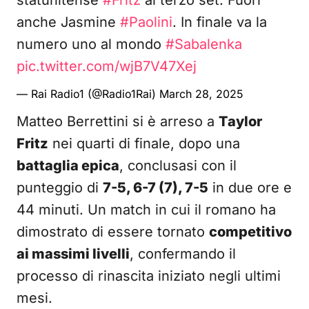
statunitense
#Fritz
al terzo set. Fuori
anche Jasmine
#Paolini
. In finale va la
numero uno al mondo
#Sabalenka
pic.twitter.com/wjB7V47Xej
— Rai Radio1 (@Radio1Rai)
March 28, 2025
Matteo Berrettini si è arreso a
Taylor
Fritz
nei quarti di finale, dopo una
battaglia epica
, conclusasi con il
punteggio di
7-5, 6-7 (7), 7-5
in due ore e
44 minuti. Un match in cui il romano ha
dimostrato di essere tornato
competitivo
ai massimi livelli
, confermando il
processo di rinascita iniziato negli ultimi
mesi.