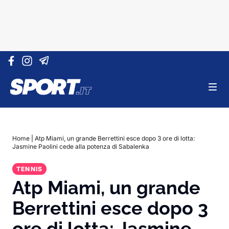
Vai al contenuto
Home
|
Atp Miami, un grande Berrettini esce dopo 3 ore di lotta:
Jasmine Paolini cede alla potenza di Sabalenka
TENNIS
Atp Miami, un grande
Berrettini esce dopo 3
ore di lotta: Jasmine