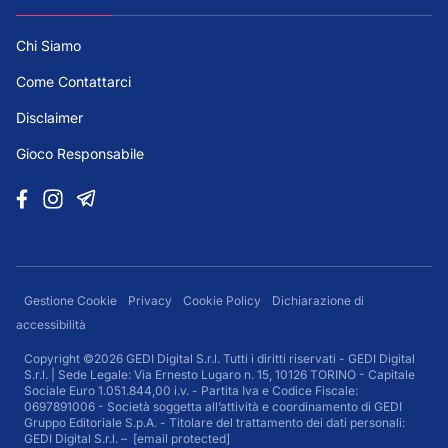
Chi Siamo
Come Contattarci
Disclaimer
Gioco Responsabile
Gestione Cookie
Privacy
Cookie Policy
Dichiarazione di
accessibilità
Copyright ©2026 GEDI Digital S.r.l. Tutti i diritti riservati - GEDI Digital
S.r.l. | Sede Legale: Via Ernesto Lugaro n. 15, 10126 TORINO - Capitale
Sociale Euro 1.051.844,00 i.v. - Partita Iva e Codice Fiscale:
0697891006 - Società soggetta all’attività e coordinamento di GEDI
Gruppo Editoriale S.p.A. - Titolare del trattamento dei dati personali:
GEDI Digital S.r.l. –
[email protected]