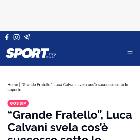
Vai al contenuto
Home
|
“Grande Fratello”, Luca Calvani svela cos’è successo sotto le
coperte
GOSSIP
“Grande Fratello”, Luca
Calvani svela cos’è
successo sotto le