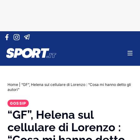
Vai al contenuto
Home
|
“GF”, Helena sul cellulare di Lorenzo : “Cosa mi hanno detto gli
autori”
GOSSIP
“GF”, Helena sul
cellulare di Lorenzo :
“Cosa mi hanno detto