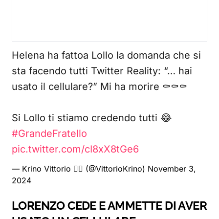
Helena ha fattoa Lollo la domanda che si
sta facendo tutti Twitter Reality: “… hai
usato il cellulare?” Mi ha morire ⚰️⚰️⚰️
Si Lollo ti stiamo credendo tutti 😂
#GrandeFratello
pic.twitter.com/cI8xX8tGe6
— Krino Vittorio 🏳️‍🌈 (@VittorioKrino)
November 3,
2024
LORENZO CEDE E AMMETTE DI AVER