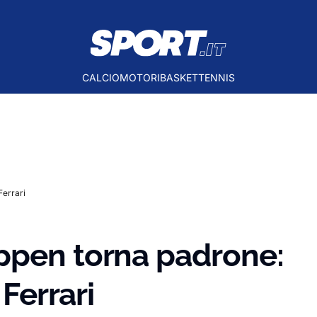
CALCIO
MOTORI
BASKET
TENNIS
Ferrari
ppen torna padrone:
 Ferrari