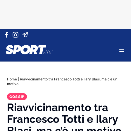
Vai al contenuto
Home
|
Riavvicinamento tra Francesco Totti e Ilary Blasi, ma c’è un
motivo
GOSSIP
Riavvicinamento tra
Francesco Totti e Ilary
Blasi, ma c’è un motivo