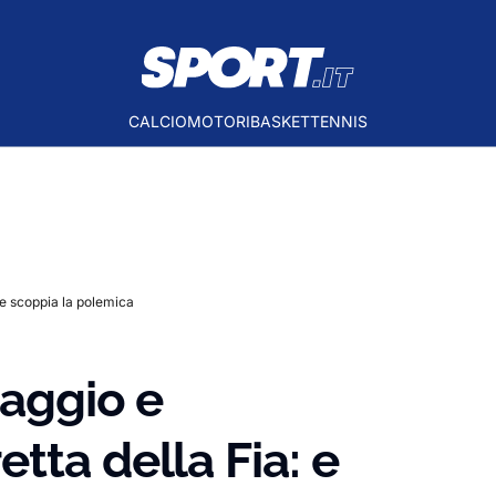
CALCIO
MOTORI
BASKET
TENNIS
 e scoppia la polemica
uaggio e
tta della Fia: e