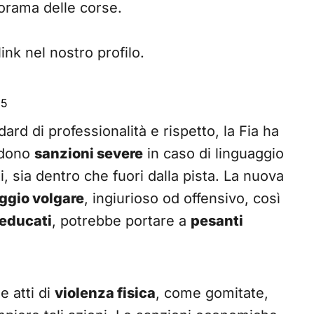
orama delle corse.
ink nel nostro profilo.
25
ard di professionalità e rispetto, la Fia ha
edono
sanzioni severe
in caso di linguaggio
, sia dentro che fuori dalla pista. La nuova
ggio volgare
, ingiurioso od offensivo, così
educati
, potrebbe portare a
pesanti
e atti di
violenza fisica
, come gomitate,