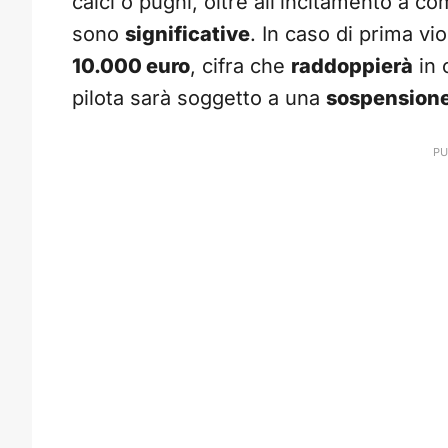
calci o pugni, oltre all’incitamento a c
sono
significative
. In caso di prima vio
10.000 euro
, cifra che
raddoppierà
in 
pilota sarà soggetto a una
sospensione