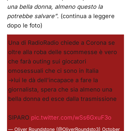
una bella donna, almeno questo la
potrebbe salvare”
. (continua a leggere
dopo le foto)
Una di RadioRadio chiede a Corona se
oltre alla roba delle scommesse è vero
che farà outing sui giocatori
omosessuali che ci sono in Italia
->lui le dà dell'incapace a fare la
giornalista, spera che sia almeno una
bella donna ed esce dalla trasmissione
SIPARO
pic.twitter.com/wSs6GxuF3o
— Oliver Roundstone (@OliverRoundsto3)
October