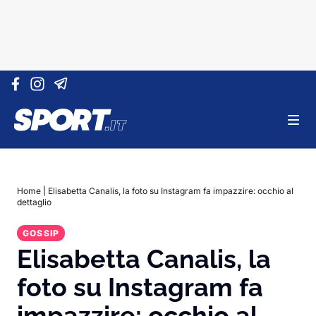
Vai al contenuto
Home
|
Elisabetta Canalis, la foto su Instagram fa impazzire: occhio al
dettaglio
GOSSIP
Elisabetta Canalis, la
foto su Instagram fa
impazzire: occhio al