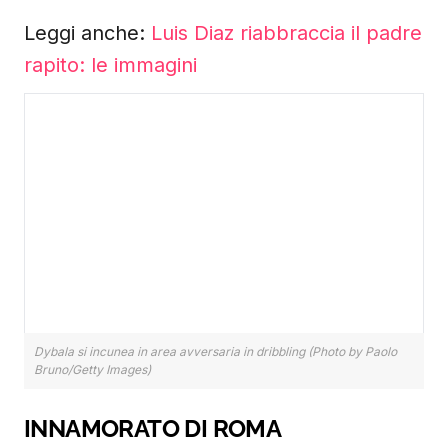
Leggi anche:
Luis Diaz riabbraccia il padre
rapito: le immagini
Dybala si incunea in area avversaria in dribbling (Photo by Paolo
Bruno/Getty Images)
INNAMORATO DI ROMA