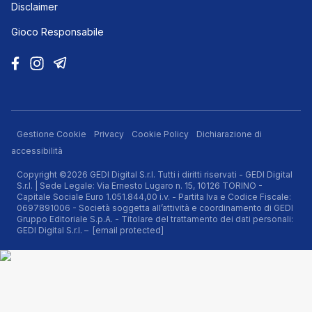
Disclaimer
Gioco Responsabile
Gestione Cookie
Privacy
Cookie Policy
Dichiarazione di
accessibilità
Copyright ©2026 GEDI Digital S.r.l. Tutti i diritti riservati - GEDI Digital
S.r.l. | Sede Legale: Via Ernesto Lugaro n. 15, 10126 TORINO -
Capitale Sociale Euro 1.051.844,00 i.v. - Partita Iva e Codice Fiscale:
0697891006 - Società soggetta all’attività e coordinamento di GEDI
Gruppo Editoriale S.p.A. - Titolare del trattamento dei dati personali:
GEDI Digital S.r.l. –
[email protected]