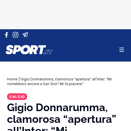
Vai al contenuto
Home
|
Gigio Donnarumma, clamorosa “apertura” all’Inter: “Mi
vorrebbero ancora a San Siro? Mi fa piacere”
CALCIO
Gigio Donnarumma,
clamorosa “apertura”
all’Inter: “Mi