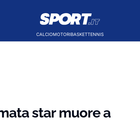
CALCIO
MOTORI
BASKET
TENNIS
amata star muore a