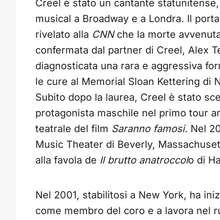
Creel è stato un cantante statunitense,
musical a Broadway e a Londra. Il porta
rivelato alla
CNN
che la morte avvenuta 
confermata dal partner di Creel, Alex 
diagnosticata una rara e aggressiva fo
le cure al Memorial Sloan Kettering di N
Subito dopo la laurea, Creel è stato scel
protagonista maschile nel primo tour 
teatrale del film
Saranno famosi
. Nel 2
Music Theater di Beverly, Massachuset
alla favola de
Il brutto anatroccol
o di H
Nel 2001, stabilitosi a New York, ha iniz
come membro del coro e a lavora nel ru