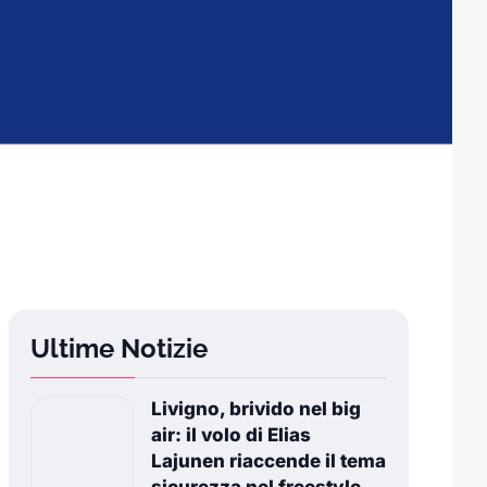
Ultime Notizie
Livigno, brivido nel big
air: il volo di Elias
Lajunen riaccende il tema