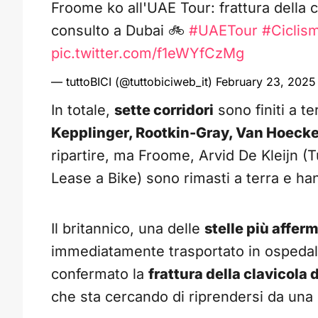
Froome ko all'UAE Tour: frattura della
consulto a Dubai 🚲
#UAETour
#Ciclis
pic.twitter.com/f1eWYfCzMg
— tuttoBICI (@tuttobiciweb_it)
February 23, 2025
In totale,
sette corridori
sono finiti a te
Kepplinger, Rootkin-Gray, Van Hoecke 
ripartire, ma Froome, Arvid De Kleijn (
Lease a Bike) sono rimasti a terra e h
Il britannico, una delle
stelle più affer
immediatamente trasportato in ospedale
confermato la
frattura della clavicola 
che sta cercando di riprendersi da una