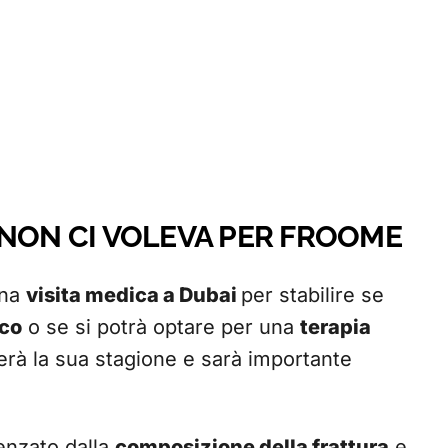
 NON CI VOLEVA PER FROOME
una
visita medica a Dubai
per stabilire se
ico
o se si potrà optare per una
terapia
rà la sua stagione e sarà importante
enzato dalla
composizione della frattura
e