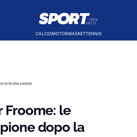
CALCIO
MOTORI
BASKET
TENNIS
po la brutta caduta
r Froome: le
mpione dopo la