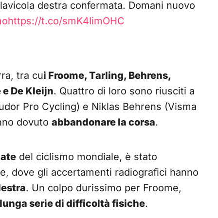
 clavicola destra confermata. Domani nuovo
mo
https://t.co/smK4IimOHC
rra, tra cu
i Froome, Tarling, Behrens,
e De Kleijn
. Quattro di loro sono riusciti a
Tudor Pro Cycling) e Niklas Behrens (Visma
anno dovuto
abbandonare la corsa
.
mate
del ciclismo mondiale, è stato
, dove gli accertamenti radiografici hanno
destra
. Un colpo durissimo per Froome,
lunga serie di difficoltà fisiche
.