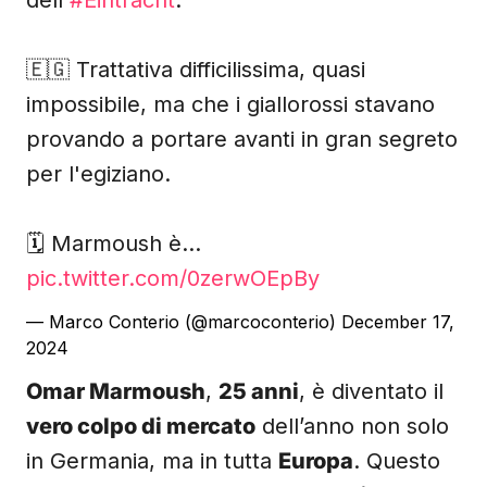
dell'
#Eintracht
.
🇪🇬 Trattativa difficilissima, quasi
impossibile, ma che i giallorossi stavano
provando a portare avanti in gran segreto
per l'egiziano.
🗓️ Marmoush è…
pic.twitter.com/0zerwOEpBy
— Marco Conterio (@marcoconterio)
December 17,
2024
Omar Marmoush
,
25 anni
, è diventato il
vero colpo di mercato
dell’anno non solo
in Germania, ma in tutta
Europa
. Questo