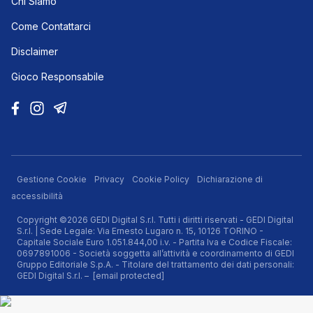
Chi Siamo
Come Contattarci
Disclaimer
Gioco Responsabile
Gestione Cookie
Privacy
Cookie Policy
Dichiarazione di
accessibilità
Copyright ©2026 GEDI Digital S.r.l. Tutti i diritti riservati - GEDI Digital
S.r.l. | Sede Legale: Via Ernesto Lugaro n. 15, 10126 TORINO -
Capitale Sociale Euro 1.051.844,00 i.v. - Partita Iva e Codice Fiscale:
0697891006 - Società soggetta all’attività e coordinamento di GEDI
Gruppo Editoriale S.p.A. - Titolare del trattamento dei dati personali:
GEDI Digital S.r.l. –
[email protected]