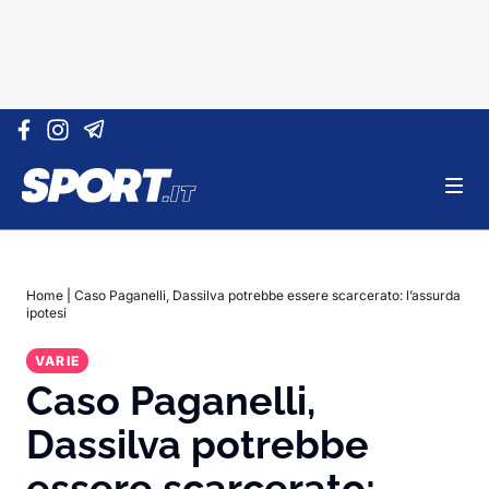
Vai al contenuto
Home
|
Caso Paganelli, Dassilva potrebbe essere scarcerato: l’assurda
ipotesi
VARIE
Caso Paganelli,
Dassilva potrebbe
essere scarcerato: