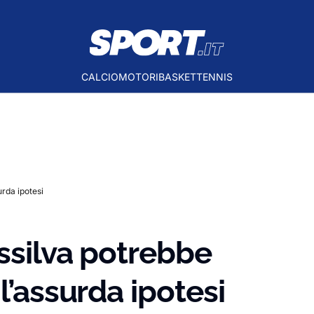
CALCIO
MOTORI
BASKET
TENNIS
urda ipotesi
ssilva potrebbe
l’assurda ipotesi