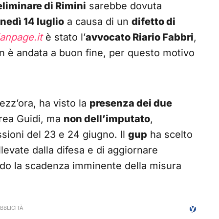
eliminare di Rimini
sarebbe dovuta
nedì 14 luglio
a causa di un
difetto di
anpage.it
è stato l’
avvocato Riario Fabbri
,
non è andata a buon fine, per questo motivo
ezz’ora, ha visto la
presenza dei due
drea Guidi, ma
non dell’imputato
,
ioni del 23 e 24 giugno. Il
gup
ha scelto
levate dalla difesa e di aggiornare
ando la scadenza imminente della misura