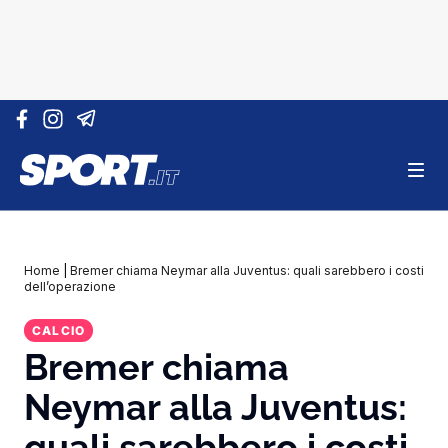
Vai al contenuto
Home
|
Bremer chiama Neymar alla Juventus: quali sarebbero i costi
dell’operazione
CALCIO
Bremer chiama
Neymar alla Juventus:
quali sarebbero i costi