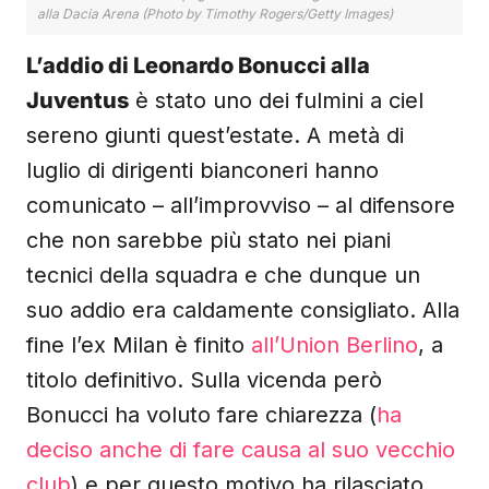
alla Dacia Arena (Photo by Timothy Rogers/Getty Images)
L’addio di Leonardo Bonucci alla
Juventus
è stato uno dei fulmini a ciel
sereno giunti quest’estate. A metà di
luglio di dirigenti bianconeri hanno
comunicato – all’improvviso – al difensore
che non sarebbe più stato nei piani
tecnici della squadra e che dunque un
suo addio era caldamente consigliato. Alla
fine l’ex Milan è finito
all’Union Berlino
, a
titolo definitivo. Sulla vicenda però
Bonucci ha voluto fare chiarezza (
ha
deciso anche di fare causa al suo vecchio
club
) e per questo motivo ha rilasciato