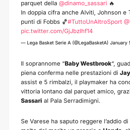
parquet della
@dinamo_sassari
🔥
In doppia cifra anche Alviti, Johnson e 
punti di Fobbs 🏀
#TuttoUnAltroSport
@
pic.twitter.com/GjJbzIhf14
— Lega Basket Serie A (@LegaBasketA)
January 
Il soprannome “
Baby Westbrook
“, guad
piena conferma nelle prestazioni di
Jay
assist e 5 rimbalzi, il playmaker ha con
vittoria lontano dal parquet amico, gra
Sassari
al Pala Serradimigni.
Se Varese ha saputo reggere l’addio di 