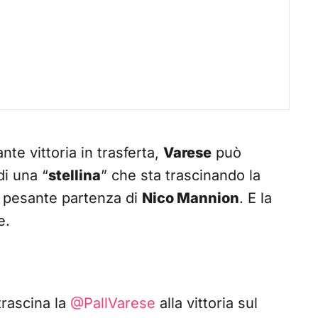
nte vittoria in trasferta,
Varese
può
di una “
stellina
” che sta trascinando la
a pesante partenza di
Nico Mannion
. E la
e.
trascina la
@PallVarese
alla vittoria sul