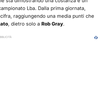
che sta dimostrando una costanza e un
campionato Lba. Dalla prima giornata,
 cifra, raggiungendo una media punti che
nato
, dietro solo a
Rob Gray
.