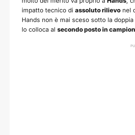
molto del merito va proprio a
Hands
, 
impatto tecnico di
assoluto rilievo
nel 
Hands non è mai sceso sotto la doppia
lo colloca al
secondo posto in campio