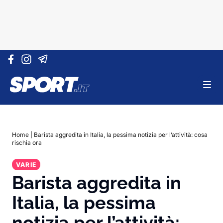
Vai al contenuto
Home
|
Barista aggredita in Italia, la pessima notizia per l’attività: cosa
rischia ora
VARIE
Barista aggredita in
Italia, la pessima
notizia per l’attività: