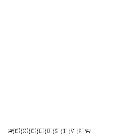
🚨🇪 🇽 🇨 🇱 🇺 🇸 🇮 🇻 🇦 🚨