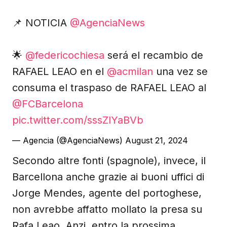
📌 NOTICIA
@AgenciaNews
🌟
@federicochiesa
será el recambio de
RAFAEL LEAO en el
@acmilan
una vez se
consuma el traspaso de RAFAEL LEAO al
@FCBarcelona
pic.twitter.com/sssZlYaBVb
— Agencia (@AgenciaNews)
August 21, 2024
Secondo altre fonti (spagnole), invece, il
Barcellona anche grazie ai buoni uffici di
Jorge Mendes, agente del portoghese,
non avrebbe affatto mollato la presa su
Rafa Leao. Anzi, entro la prossima