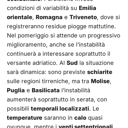
condizioni di variabilità su
Emilia
orientale
,
Romagna
e
Triveneto
, dove si
registreranno residue piogge mattutine.
Nel pomeriggio si attende un progressivo
miglioramento, anche se l’instabilità
continuerà a interessare soprattutto il
versante adriatico. Al
Sud
la situazione
sarà dinamica: sono previste
schiarite
sulle regioni tirreniche, ma tra
Molise
,
Puglia
e
Basilicata
l’instabilità
aumenterà soprattutto in serata, con
possibili
temporali localizzati
. Le
temperature
saranno in
calo
quasi
ovunque, mentre i
venti settentrionali