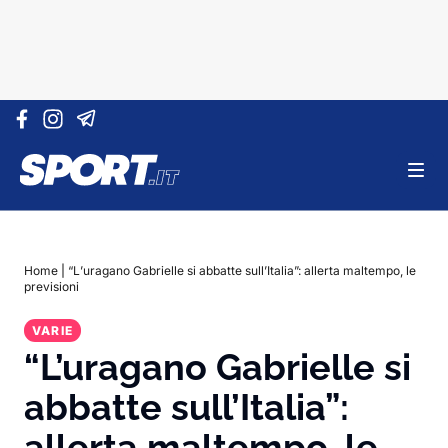
Vai al contenuto
Home
|
“L’uragano Gabrielle si abbatte sull’Italia”: allerta maltempo, le
previsioni
VARIE
“L’uragano Gabrielle si
abbatte sull’Italia”:
allerta maltempo, le