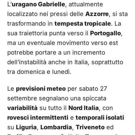
L’
uragano Gabrielle
, attualmente
localizzato nei pressi delle
Azzorre
, si sta
trasformando in
tempesta tropicale
. La
sua traiettoria punta verso il
Portogallo
,
ma un eventuale movimento verso est
potrebbe portare a un incremento
dell’instabilità anche in Italia, soprattutto
tra domenica e lunedì.
Le
previsioni meteo
per sabato 27
settembre segnalano una spiccata
variabilità
su tutto il
Nord Italia
, con
rovesci intermittenti
e
temporali isolati
su
Liguria
,
Lombardia
,
Triveneto
ed