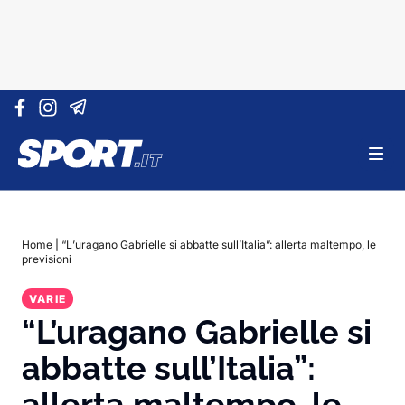
Vai al contenuto
Home
|
“L’uragano Gabrielle si abbatte sull’Italia”: allerta maltempo, le
previsioni
VARIE
“L’uragano Gabrielle si
abbatte sull’Italia”:
allerta maltempo, le