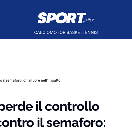
CALCIO
MOTORI
BASKET
TENNIS
tro il semaforo: chi muore nell’impatto
perde il controllo
 contro il semaforo: