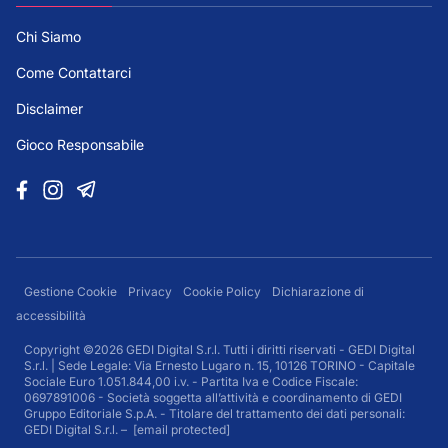
Chi Siamo
Come Contattarci
Disclaimer
Gioco Responsabile
Gestione Cookie
Privacy
Cookie Policy
Dichiarazione di
accessibilità
Copyright ©2026 GEDI Digital S.r.l. Tutti i diritti riservati - GEDI Digital
S.r.l. | Sede Legale: Via Ernesto Lugaro n. 15, 10126 TORINO - Capitale
Sociale Euro 1.051.844,00 i.v. - Partita Iva e Codice Fiscale:
0697891006 - Società soggetta all’attività e coordinamento di GEDI
Gruppo Editoriale S.p.A. - Titolare del trattamento dei dati personali:
GEDI Digital S.r.l. –
[email protected]