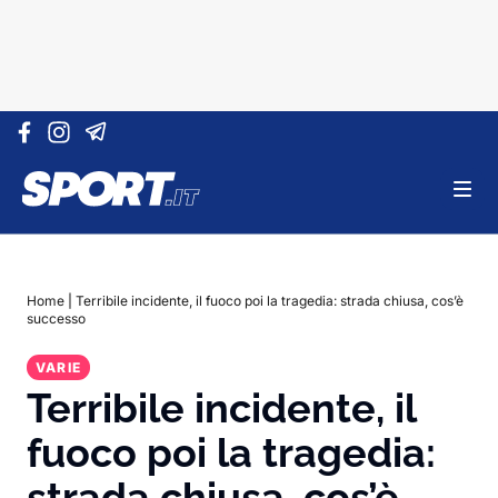
Vai al contenuto
Home
|
Terribile incidente, il fuoco poi la tragedia: strada chiusa, cos’è
successo
VARIE
Terribile incidente, il
fuoco poi la tragedia:
strada chiusa, cos’è