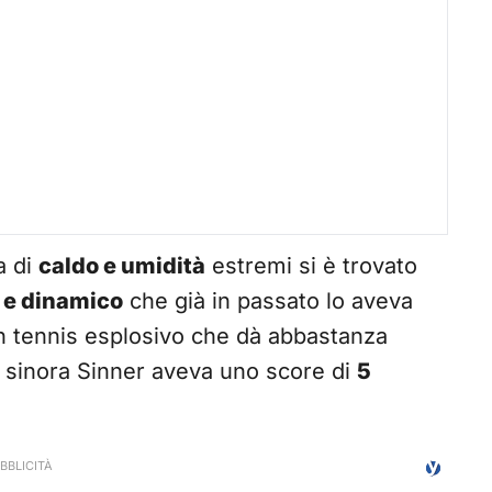
a di
caldo e umidità
estremi si è trovato
e e dinamico
che già in passato lo aveva
 tennis esplosivo che dà abbastanza
, sinora Sinner aveva uno score di
5