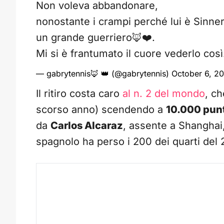
Non voleva abbandonare,
nonostante i crampi perché lui è Sinner
un grande guerriero🦊❤️.
Mi si è frantumato il cuore vederlo cos
— gabrytennis🦊 👑 (@gabrytennis)
October 6, 2
Il ritiro costa caro
al n. 2 del mondo
, c
scorso anno) scendendo a
10.000 punt
da
Carlos Alcaraz
, assente a Shanghai
spagnolo ha perso i 200 dei quarti del 