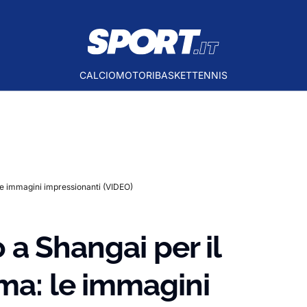
CALCIO
MOTORI
BASKET
TENNIS
: le immagini impressionanti (VIDEO)
o a Shangai per il
ma: le immagini