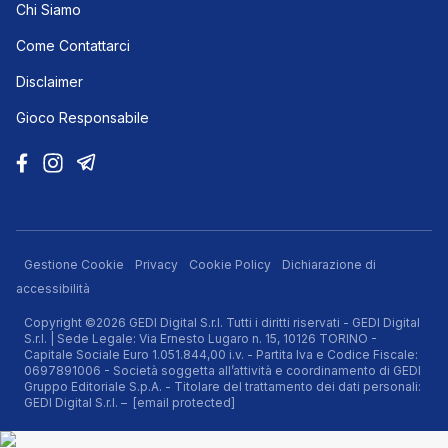
Chi Siamo
Come Contattarci
Disclaimer
Gioco Responsabile
Gestione Cookie
Privacy
Cookie Policy
Dichiarazione di
accessibilità
Copyright ©2026 GEDI Digital S.r.l. Tutti i diritti riservati - GEDI Digital
S.r.l. | Sede Legale: Via Ernesto Lugaro n. 15, 10126 TORINO -
Capitale Sociale Euro 1.051.844,00 i.v. - Partita Iva e Codice Fiscale:
0697891006 - Società soggetta all’attività e coordinamento di GEDI
Gruppo Editoriale S.p.A. - Titolare del trattamento dei dati personali:
GEDI Digital S.r.l. –
[email protected]