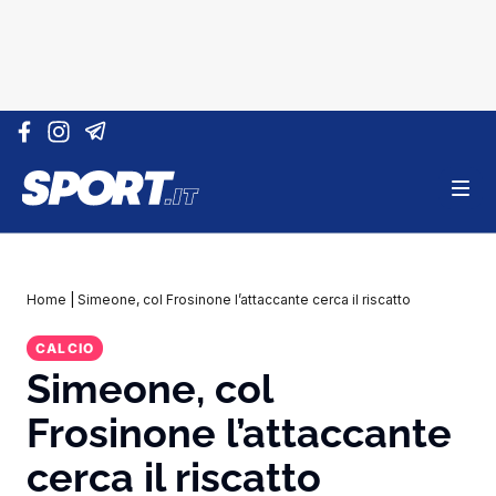
Vai al contenuto
Home
|
Simeone, col Frosinone l’attaccante cerca il riscatto
CALCIO
Simeone, col
Frosinone l’attaccante
cerca il riscatto