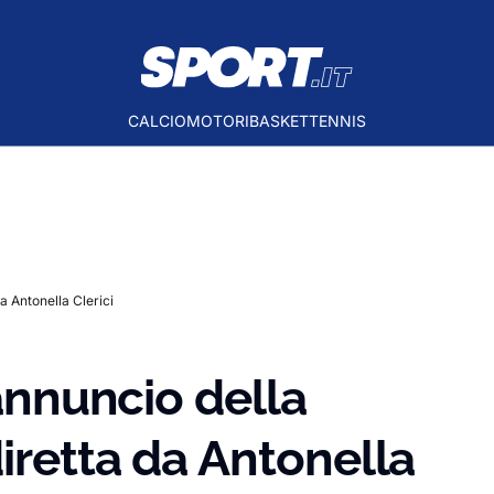
CALCIO
MOTORI
BASKET
TENNIS
a Antonella Clerici
’annuncio della
iretta da Antonella