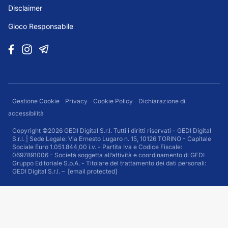
Disclaimer
Gioco Responsabile
Gestione Cookie
Privacy
Cookie Policy
Dichiarazione di
accessibilità
Copyright ©2026 GEDI Digital S.r.l. Tutti i diritti riservati - GEDI Digital
S.r.l. | Sede Legale: Via Ernesto Lugaro n. 15, 10126 TORINO - Capitale
Sociale Euro 1.051.844,00 i.v. - Partita Iva e Codice Fiscale:
0697891006 - Società soggetta all’attività e coordinamento di GEDI
Gruppo Editoriale S.p.A. - Titolare del trattamento dei dati personali:
GEDI Digital S.r.l. –
[email protected]