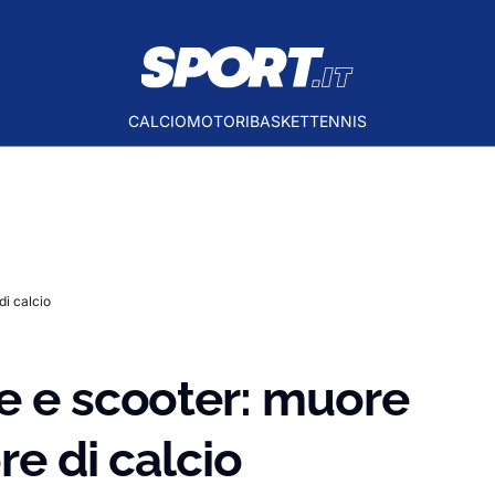
CALCIO
MOTORI
BASKET
TENNIS
di calcio
e e scooter: muore
re di calcio