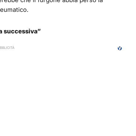
rebbe che il furgone abbia perso la
eumatico.
na successiva”