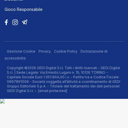
Gioco Responsabile
Gestione Cookie
Privacy
Cookie Policy
Dichiarazione di
accessibilità
Copyright ©2026 GEDI Digital S.r.l. Tutti i diritti riservati - GEDI Digital
S.r.l. | Sede Legale: Via Ernesto Lugaro n. 15, 10126 TORINO -
Capitale Sociale Euro 1.051.844,00 i.v. - Partita Iva e Codice Fiscale:
0697891006 - Società soggetta all’attività e coordinamento di GEDI
Gruppo Editoriale S.p.A. - Titolare del trattamento dei dati personali:
GEDI Digital S.r.l. –
[email protected]