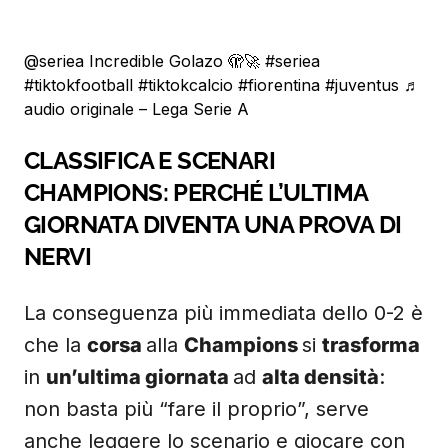
@seriea
Incredible Golazo 🫣🚀
#seriea
#tiktokfootball
#tiktokcalcio
#fiorentina
#juventus
♬
audio originale – Lega Serie A
CLASSIFICA E SCENARI
CHAMPIONS: PERCHÉ L’ULTIMA
GIORNATA DIVENTA UNA PROVA DI
NERVI
La conseguenza più immediata dello 0-2 è
che la
corsa
alla
Champions
si
trasforma
in
un’ultima giornata
ad
alta densità
:
non basta più “fare il proprio”, serve
anche leggere lo scenario e giocare con