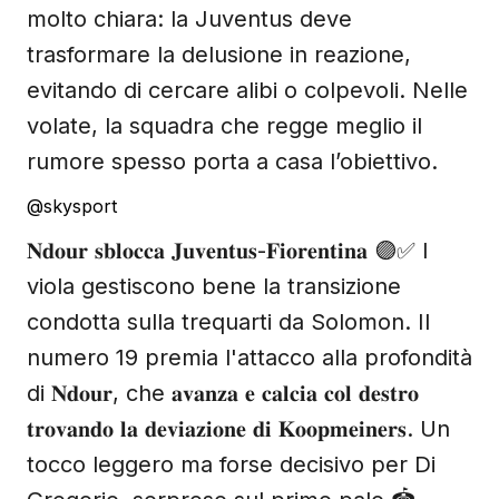
molto chiara: la Juventus deve
trasformare la delusione in reazione,
evitando di cercare alibi o colpevoli. Nelle
volate, la squadra che regge meglio il
rumore spesso porta a casa l’obiettivo.
@skysport
𝐍𝐝𝐨𝐮𝐫 𝐬𝐛𝐥𝐨𝐜𝐜𝐚 𝐉𝐮𝐯𝐞𝐧𝐭𝐮𝐬-𝐅𝐢𝐨𝐫𝐞𝐧𝐭𝐢𝐧𝐚 🟣✅ I
viola gestiscono bene la transizione
condotta sulla trequarti da Solomon. Il
numero 19 premia l'attacco alla profondità
di 𝐍𝐝𝐨𝐮𝐫, che 𝐚𝐯𝐚𝐧𝐳𝐚 𝐞 𝐜𝐚𝐥𝐜𝐢𝐚 𝐜𝐨𝐥 𝐝𝐞𝐬𝐭𝐫𝐨
𝐭𝐫𝐨𝐯𝐚𝐧𝐝𝐨 𝐥𝐚 𝐝𝐞𝐯𝐢𝐚𝐳𝐢𝐨𝐧𝐞 𝐝𝐢 𝐊𝐨𝐨𝐩𝐦𝐞𝐢𝐧𝐞𝐫𝐬. Un
tocco leggero ma forse decisivo per Di