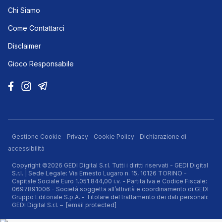
Chi Siamo
Come Contattarci
Disclaimer
Gioco Responsabile
Gestione Cookie
Privacy
Cookie Policy
Dichiarazione di
accessibilità
Copyright ©2026 GEDI Digital S.r.l. Tutti i diritti riservati - GEDI Digital
S.r.l. | Sede Legale: Via Ernesto Lugaro n. 15, 10126 TORINO -
Capitale Sociale Euro 1.051.844,00 i.v. - Partita Iva e Codice Fiscale:
0697891006 - Società soggetta all’attività e coordinamento di GEDI
Gruppo Editoriale S.p.A. - Titolare del trattamento dei dati personali:
GEDI Digital S.r.l. –
[email protected]