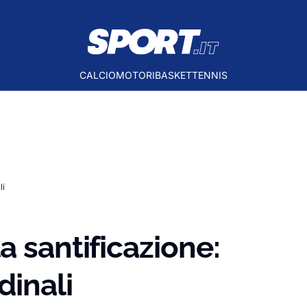
CALCIO
MOTORI
BASKET
TENNIS
li
a santificazione:
dinali