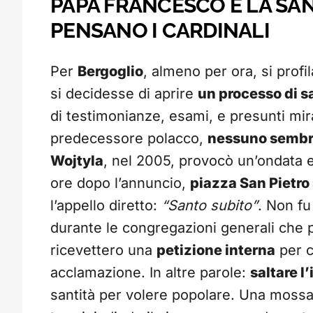
PAPA FRANCESCO E LA SAN
PENSANO I CARDINALI
Per
Bergoglio
, almeno per ora, si prof
si decidesse di aprire
un processo di s
di testimonianze, esami, e presunti mir
predecessore polacco,
nessuno sembra
Wojtyla
, nel 2005, provocò un’ondata
ore dopo l’annuncio,
piazza San Pietro s
l’appello diretto:
“Santo subito”
. Non fu
durante le congregazioni generali che p
ricevettero una
petizione interna
per c
acclamazione. In altre parole:
saltare l
santità per volere popolare. Una mossa