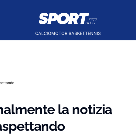
CALCIO
MOTORI
BASKET
TENNIS
spettando
nalmente la notizia
 aspettando