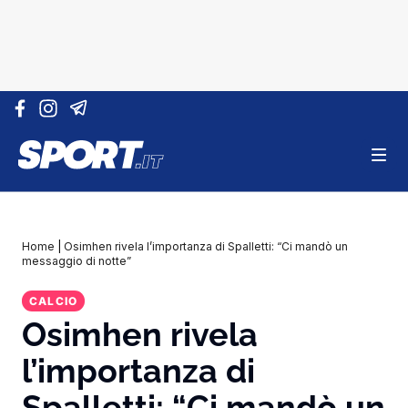
Vai al contenuto
Home
|
Osimhen rivela l’importanza di Spalletti: “Ci mandò un
messaggio di notte”
CALCIO
Osimhen rivela
l’importanza di
Spalletti: “Ci mandò un