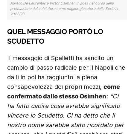
Aurelio De Laurentiis e Victor Osimhen in posa nel corso della
premiazione del calciatore come miglior giocatore della Serie A
2022/23
QUEL MESSAGGIO PORTÒ LO
SCUDETTO
Il messaggio di Spalletti ha sancito un
cambio di passo radicale per il Napoli che
da lì in poi ha raggiunto la piena
consapevolezza dei propri mezzi,
come
confermato dallo stesso Osimhen
:
“Ci
ha fatto capire cosa avrebbe significato
vincere lo Scudetto. Ci ha detto che il
nostro nome sarebbe stato ricordato per